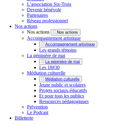
L’association Six-Trois
Devenir bénévole
Partenaires
Réseau professionnel
Nos actions
Nos actions
Nos actions
Accompagnement artistique
Accompagnement artistique
Les grands témoins
La pépinière de mai
La pépinière de mai
Les 18#30
Médiation culturelle
Médiation culturelle
Jeune public et scolaires
Projets sociaux-éducatifs
Et pour tous les publics
Ressources pédagogiques
Prévention
Le Podcast
Billetterie