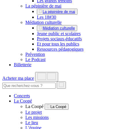
Les grands témoins
La pépinière de mai
La pépinière de mai
Les 18#30
Médiation culturelle
Médiation culturelle
Jeune public et scolaires
Projets sociaux-éducatifs
Et pour tous les publics
Ressources pédagogiques
Prévention
Le Podcast
Billetterie
Acheter ma place
Concerts
La Coopé
La Coopé
La Coopé
Le projet
Les missions
Le lieu
L’équipe