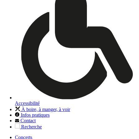
Accessibilité
À boire, à manger, à voir
Infos pratiques
Contact
Recherche
Concerts