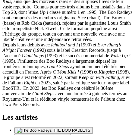
Kids
, ainsi que des morceaux rares et des surprises tirées de leur
vaste répertoire. Connus pour ces trois albums bien installés dans le
Top 20, dont
Wake Up !
classé numéro 1 en 1995, The Boo Radleys
sont composés des membres originaux, Sice (chant), Tim Brown
(basse) et Rob Cieka (batterie), rejoints par le guitariste Louis Smith
et le trompettiste Nick Etwell. Cette formation perpétue ainsi
l’héritage du groupe, tout en ouvrant une nouvelle voie avec une
liberté créative et une indépendance retrouvées.
Depuis leurs débuts avec
Ichabod and I
(1990) et
Everything’s
Alright Forever
(1992) sous le label Creation Records, jusqu’à
l’acclamé
Giant Steps
(1993) et le succès commercial de
Wake Up !
(1995), l’influence des Boo Radleys a largement dépassé les
frontières britanniques,
Giant Steps
ayant notamment été très bien
accueilli en France. Après
C’Mon Kids !
(1996) et
Kingsize
(1998),
le groupe s’est reformé en 2022, sortant
Keep on with Falling
, suivi
de l’album
Eight
en 2023, salué par la critique sur leur propre label
BooSTR. En 2023, les Boo Radleys ont célébré le 30ème
anniversaire de
Giant Steps
avec une tournée à guichets fermés au
Royaume-Uni et la réédition vinyle remasterisée de l’album chez
Two Piers Records.
Les artistes
THE BOO RADLEYS