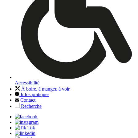
Accessibilité
À boire, à manger, à voir
Infos pratiques
Contact
Recherche