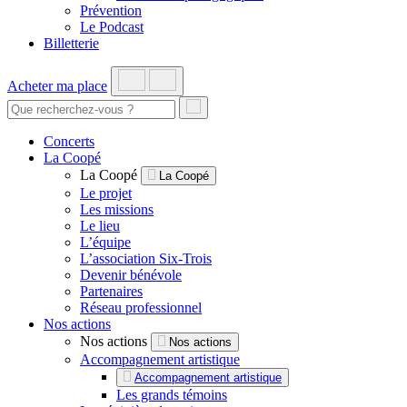
Prévention
Le Podcast
Billetterie
Acheter ma place
Concerts
La Coopé
La Coopé
La Coopé
Le projet
Les missions
Le lieu
L’équipe
L’association Six-Trois
Devenir bénévole
Partenaires
Réseau professionnel
Nos actions
Nos actions
Nos actions
Accompagnement artistique
Accompagnement artistique
Les grands témoins