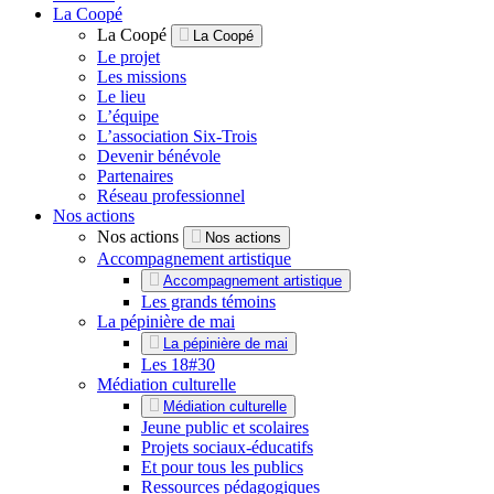
La Coopé
La Coopé
La Coopé
Le projet
Les missions
Le lieu
L’équipe
L’association Six-Trois
Devenir bénévole
Partenaires
Réseau professionnel
Nos actions
Nos actions
Nos actions
Accompagnement artistique
Accompagnement artistique
Les grands témoins
La pépinière de mai
La pépinière de mai
Les 18#30
Médiation culturelle
Médiation culturelle
Jeune public et scolaires
Projets sociaux-éducatifs
Et pour tous les publics
Ressources pédagogiques