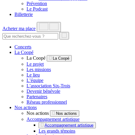
Prévention
Le Podcast
Billetterie
Acheter ma place
Concerts
La Coopé
La Coopé
La Coopé
Le projet
Les missions
Le lieu
L’équipe
L’association Six-Trois
Devenir bénévole
Partenaires
Réseau professionnel
Nos actions
Nos actions
Nos actions
Accompagnement artistique
Accompagnement artistique
Les grands témoins