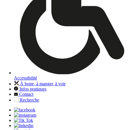
Accessibilité
À boire, à manger, à voir
Infos pratiques
Contact
Recherche