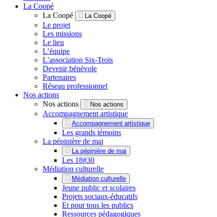
La Coopé
La Coopé
La Coopé
Le projet
Les missions
Le lieu
L’équipe
L’association Six-Trois
Devenir bénévole
Partenaires
Réseau professionnel
Nos actions
Nos actions
Nos actions
Accompagnement artistique
Accompagnement artistique
Les grands témoins
La pépinière de mai
La pépinière de mai
Les 18#30
Médiation culturelle
Médiation culturelle
Jeune public et scolaires
Projets sociaux-éducatifs
Et pour tous les publics
Ressources pédagogiques