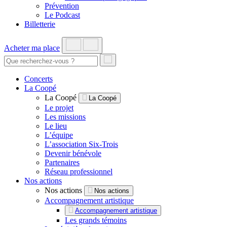
Prévention
Le Podcast
Billetterie
Acheter ma place
Concerts
La Coopé
La Coopé
La Coopé
Le projet
Les missions
Le lieu
L’équipe
L’association Six-Trois
Devenir bénévole
Partenaires
Réseau professionnel
Nos actions
Nos actions
Nos actions
Accompagnement artistique
Accompagnement artistique
Les grands témoins