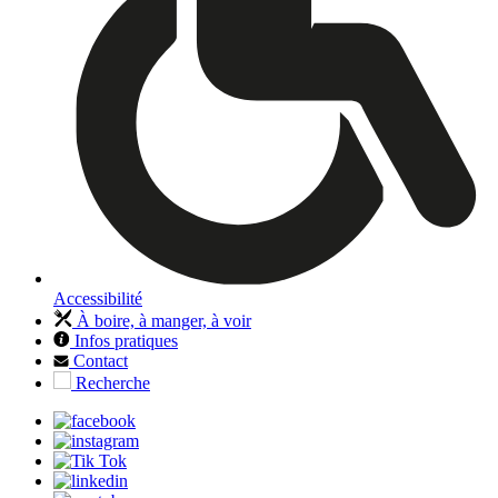
Accessibilité
À boire, à manger, à voir
Infos pratiques
Contact
Recherche