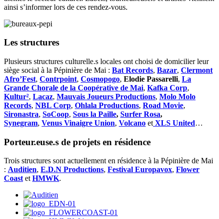
ainsi s’informer lors de ces rendez-vous.
Les structures
Plusieurs structures culturelle.s locales ont choisi de domicilier leur
siège social à la Pépinière de Mai :
Bat Records
,
Bazar
,
Clermont
Afro’Fest
,
Contrpoint
,
Cosmopogo
,
Elodie Passarelli
,
La
Grande Chorale de la Coopérative de Mai
,
Kafka Corp
,
Kultur²
,
Lacaz
,
Mauvais Joueurs Productions
,
Molo Molo
Records
,
NBL Corp
,
Ohlala Productions
,
Road Movie
,
Sironastra
,
SoCoop
,
Sous la Paille
,
Surfer Rosa
,
Synegram
,
Venus Vinaigre Union
,
Volcano
et
XLS United
…
Porteur.euse.s de projets en résidence
Trois structures sont actuellement en résidence à la Pépinière de Mai
:
Auditien
,
E.D.N Productions
,
Festival Europavox
,
Flower
Coast
et
HMWK
.