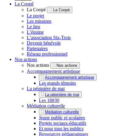
La Coopé
La Coopé
La Coopé
Le projet
Les missions
Le lieu
L’équipe
L’association Six-Trois
Devenir bénévole
Partenaires
Réseau professionnel
Nos actions
Nos actions
Nos actions
Accompagnement artistique
Accompagnement artistique
Les grands témoins
La pépinière de mai
La pépinière de mai
Les 18#30
Médiation culturelle
Médiation culturelle
Jeune public et scolaires
Projets sociaux-éducatifs
Et pour tous les publics
Ressources pédagogiques