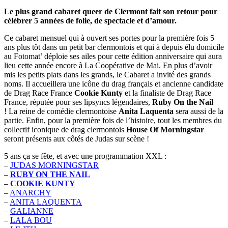
Le plus grand cabaret queer de Clermont fait son retour pour
célébrer 5 années de folie, de spectacle et d’amour.
Ce cabaret mensuel qui à ouvert ses portes pour la première fois 5
ans plus tôt dans un petit bar clermontois et qui à depuis élu domicile
au Fotomat’ déploie ses ailes pour cette édition anniversaire qui aura
lieu cette année encore à La Coopérative de Mai. En plus d’avoir
mis les petits plats dans les grands, le Cabaret a invité des grands
noms. Il accueillera une icône du drag français et ancienne candidate
de Drag Race France
Cookie Kunty
et la finaliste de Drag Race
France, réputée pour ses lipsyncs légendaires,
Ruby On the Nail
! La reine de comédie clermontoise
Anita Laquenta
sera aussi de la
partie. Enfin, pour la première fois de l’histoire, tout les membres du
collectif iconique de drag clermontois
House Of Morningstar
seront présents aux côtés de Judas sur scène !
5 ans ça se fête, et avec une programmation XXL :
–
JUDAS MORNINGSTAR
–
RUBY ON THE NAIL
–
COOKIE KUNTY
–
ANARCHY
–
ANITA LAQUENTA
–
GALIANNE
–
LALA BOU