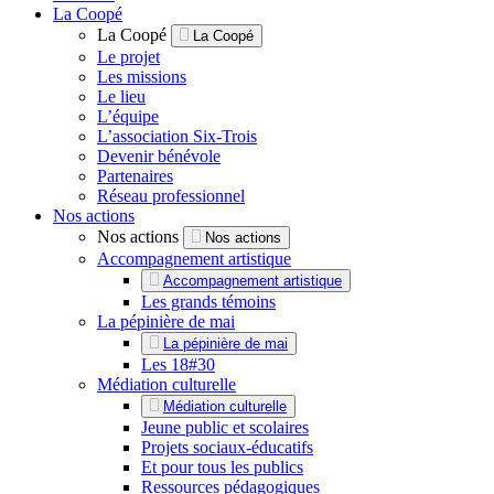
La Coopé
La Coopé
La Coopé
Le projet
Les missions
Le lieu
L’équipe
L’association Six-Trois
Devenir bénévole
Partenaires
Réseau professionnel
Nos actions
Nos actions
Nos actions
Accompagnement artistique
Accompagnement artistique
Les grands témoins
La pépinière de mai
La pépinière de mai
Les 18#30
Médiation culturelle
Médiation culturelle
Jeune public et scolaires
Projets sociaux-éducatifs
Et pour tous les publics
Ressources pédagogiques