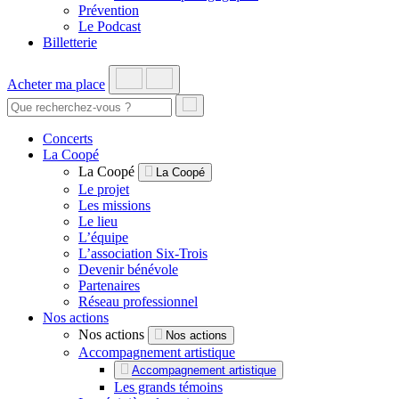
Prévention
Le Podcast
Billetterie
Acheter ma place
Concerts
La Coopé
La Coopé
La Coopé
Le projet
Les missions
Le lieu
L’équipe
L’association Six-Trois
Devenir bénévole
Partenaires
Réseau professionnel
Nos actions
Nos actions
Nos actions
Accompagnement artistique
Accompagnement artistique
Les grands témoins