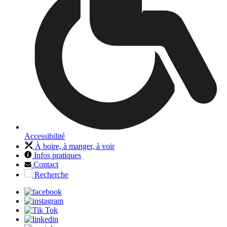
Accessibilité
À boire, à manger, à voir
Infos pratiques
Contact
Recherche