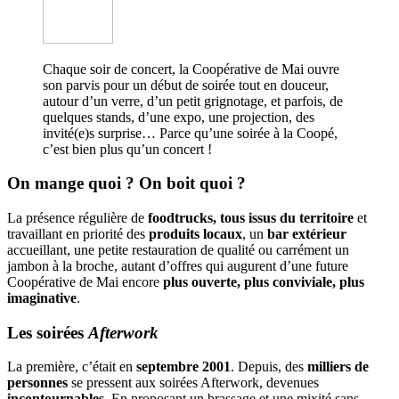
Chaque soir de concert, la Coopérative de Mai ouvre
son parvis pour un début de soirée tout en douceur,
autour d’un verre, d’un petit grignotage, et parfois, de
quelques stands, d’une expo, une projection, des
invité(e)s surprise… Parce qu’une soirée à la Coopé,
c’est bien plus qu’un concert !
On mange quoi ? On boit quoi ?
La présence régulière de
foodtrucks, tous issus du territoire
et
travaillant en priorité des
produits locaux
, un
bar extérieur
accueillant, une petite restauration de qualité ou carrément un
jambon à la broche, autant d’offres qui augurent d’une future
Coopérative de Mai encore
plus ouverte, plus conviviale, plus
imaginative
.
Les soirées
Afterwork
La première, c’était en
septembre 2001
. Depuis, des
milliers de
personnes
se pressent aux soirées Afterwork, devenues
incontournables
. En proposant un brassage et une mixité sans