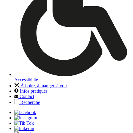
Accessibilité
À boire, à manger, à voir
Infos pratiques
Contact
Recherche