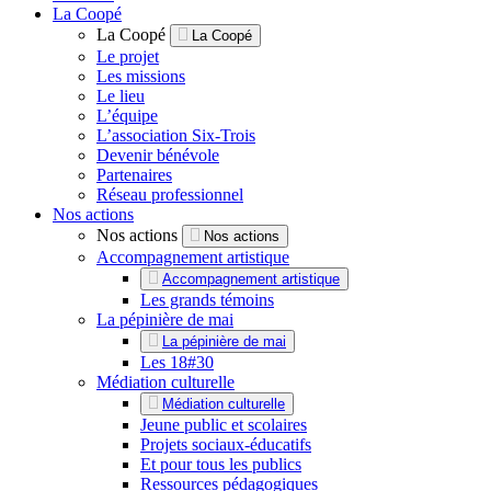
La Coopé
La Coopé
La Coopé
Le projet
Les missions
Le lieu
L’équipe
L’association Six-Trois
Devenir bénévole
Partenaires
Réseau professionnel
Nos actions
Nos actions
Nos actions
Accompagnement artistique
Accompagnement artistique
Les grands témoins
La pépinière de mai
La pépinière de mai
Les 18#30
Médiation culturelle
Médiation culturelle
Jeune public et scolaires
Projets sociaux-éducatifs
Et pour tous les publics
Ressources pédagogiques