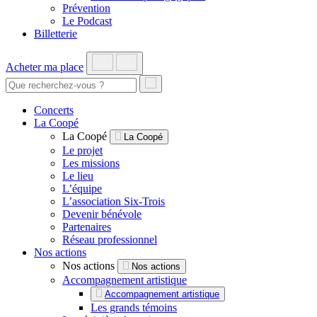
Prévention
Le Podcast
Billetterie
Acheter ma place
Concerts
La Coopé
La Coopé
La Coopé
Le projet
Les missions
Le lieu
L’équipe
L’association Six-Trois
Devenir bénévole
Partenaires
Réseau professionnel
Nos actions
Nos actions
Nos actions
Accompagnement artistique
Accompagnement artistique
Les grands témoins