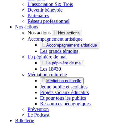
L’association Six-Trois
Devenir bénévole
Partenaires
Réseau professionnel
Nos actions
Nos actions
Nos actions
Accompagnement artistique
Accompagnement artistique
Les grands témoins
La pépinière de mai
La pépinière de mai
Les 18#30
Médiation culturelle
Médiation culturelle
Jeune public et scolaires
Projets sociaux-éducatifs
Et pour tous les publics
Ressources pédagogiques
Prévention
Le Podcast
Billetterie