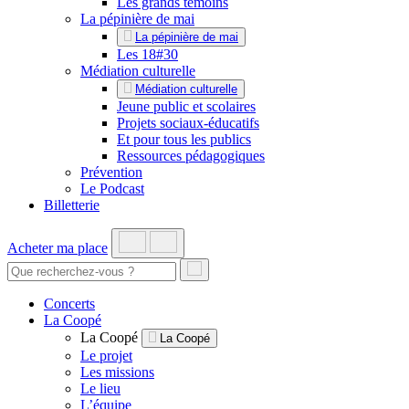
Les grands témoins
La pépinière de mai
La pépinière de mai
Les 18#30
Médiation culturelle
Médiation culturelle
Jeune public et scolaires
Projets sociaux-éducatifs
Et pour tous les publics
Ressources pédagogiques
Prévention
Le Podcast
Billetterie
Acheter ma place
Concerts
La Coopé
La Coopé
La Coopé
Le projet
Les missions
Le lieu
L’équipe