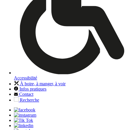
Accessibilité
À boire, à manger, à voir
Infos pratiques
Contact
Recherche