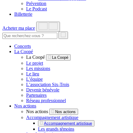
Prévention
Le Podcast
Billetterie
Acheter ma place
Concerts
La Coopé
La Coopé
La Coopé
Le projet
Les missions
Le lieu
L’équipe
L’association Six-Trois
Devenir bénévole
Partenaires
Réseau professionnel
Nos actions
Nos actions
Nos actions
Accompagnement artistique
Accompagnement artistique
Les grands témoins