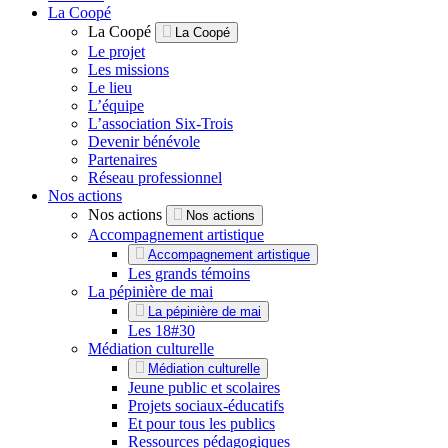
La Coopé
La Coopé
La Coopé
Le projet
Les missions
Le lieu
L’équipe
L’association Six-Trois
Devenir bénévole
Partenaires
Réseau professionnel
Nos actions
Nos actions
Nos actions
Accompagnement artistique
Accompagnement artistique
Les grands témoins
La pépinière de mai
La pépinière de mai
Les 18#30
Médiation culturelle
Médiation culturelle
Jeune public et scolaires
Projets sociaux-éducatifs
Et pour tous les publics
Ressources pédagogiques