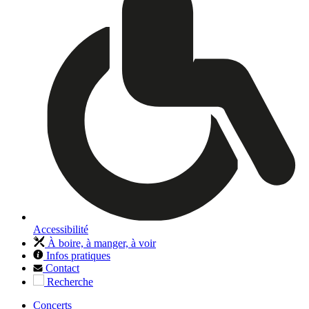
Accessibilité
À boire, à manger, à voir
Infos pratiques
Contact
Recherche
Concerts