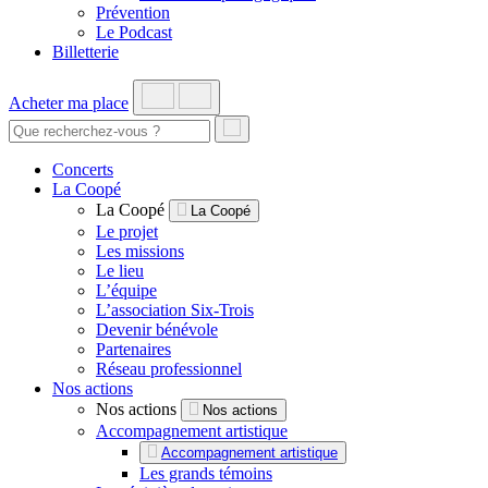
Prévention
Le Podcast
Billetterie
Acheter ma place
Concerts
La Coopé
La Coopé
La Coopé
Le projet
Les missions
Le lieu
L’équipe
L’association Six-Trois
Devenir bénévole
Partenaires
Réseau professionnel
Nos actions
Nos actions
Nos actions
Accompagnement artistique
Accompagnement artistique
Les grands témoins