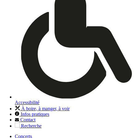
Accessibilité
À boire, à manger, à voir
Infos pratiques
Contact
Recherche
Concerts