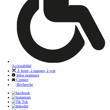
Accessibilité
À boire, à manger, à voir
Infos pratiques
Contact
Recherche