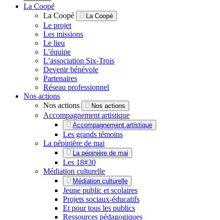
La Coopé
La Coopé
La Coopé
Le projet
Les missions
Le lieu
L’équipe
L’association Six-Trois
Devenir bénévole
Partenaires
Réseau professionnel
Nos actions
Nos actions
Nos actions
Accompagnement artistique
Accompagnement artistique
Les grands témoins
La pépinière de mai
La pépinière de mai
Les 18#30
Médiation culturelle
Médiation culturelle
Jeune public et scolaires
Projets sociaux-éducatifs
Et pour tous les publics
Ressources pédagogiques