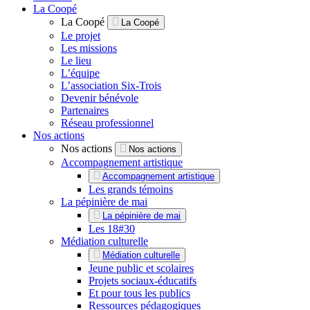
La Coopé
La Coopé
La Coopé
Le projet
Les missions
Le lieu
L’équipe
L’association Six-Trois
Devenir bénévole
Partenaires
Réseau professionnel
Nos actions
Nos actions
Nos actions
Accompagnement artistique
Accompagnement artistique
Les grands témoins
La pépinière de mai
La pépinière de mai
Les 18#30
Médiation culturelle
Médiation culturelle
Jeune public et scolaires
Projets sociaux-éducatifs
Et pour tous les publics
Ressources pédagogiques