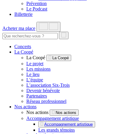
Prévention
Le Podcast
Billetterie
Acheter ma place
Concerts
La Coopé
La Coopé
La Coopé
Le projet
Les missions
Le lieu
L’équipe
L’association Six-Trois
Devenir bénévole
Partenaires
Réseau professionnel
Nos actions
Nos actions
Nos actions
Accompagnement artistique
Accompagnement artistique
Les grands témoins