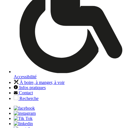
Accessibilité
À boire, à manger, à voir
Infos pratiques
Contact
Recherche