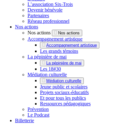
L’association Six-Trois
Devenir bénévole
Partenaires
Réseau professionnel
Nos actions
Nos actions
Nos actions
Accompagnement artistique
Accompagnement artistique
Les grands témoins
La pépinière de mai
La pépinière de mai
Les 18#30
Médiation culturelle
Médiation culturelle
Jeune public et scolaires
Projets sociaux-éducatifs
Et pour tous les publics
Ressources pédagogiques
Prévention
Le Podcast
Billetterie