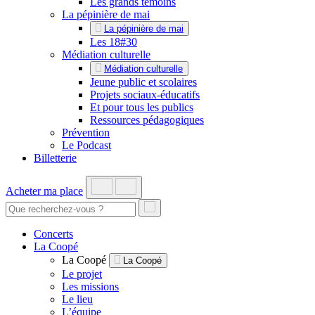
Les grands témoins
La pépinière de mai
La pépinière de mai
Les 18#30
Médiation culturelle
Médiation culturelle
Jeune public et scolaires
Projets sociaux-éducatifs
Et pour tous les publics
Ressources pédagogiques
Prévention
Le Podcast
Billetterie
Acheter ma place
Concerts
La Coopé
La Coopé
La Coopé
Le projet
Les missions
Le lieu
L’équipe