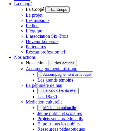
La Coopé
La Coopé
La Coopé
Le projet
Les missions
Le lieu
L’équipe
L’association Six-Trois
Devenir bénévole
Partenaires
Réseau professionnel
Nos actions
Nos actions
Nos actions
Accompagnement artistique
Accompagnement artistique
Les grands témoins
La pépinière de mai
La pépinière de mai
Les 18#30
Médiation culturelle
Médiation culturelle
Jeune public et scolaires
Projets sociaux-éducatifs
Et pour tous les publics
Ressources pédagogiques