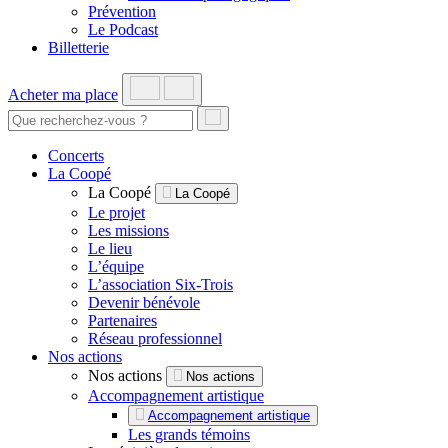
Prévention
Le Podcast
Billetterie
Acheter ma place
Concerts
La Coopé
La Coopé
La Coopé
Le projet
Les missions
Le lieu
L’équipe
L’association Six-Trois
Devenir bénévole
Partenaires
Réseau professionnel
Nos actions
Nos actions
Nos actions
Accompagnement artistique
Accompagnement artistique
Les grands témoins