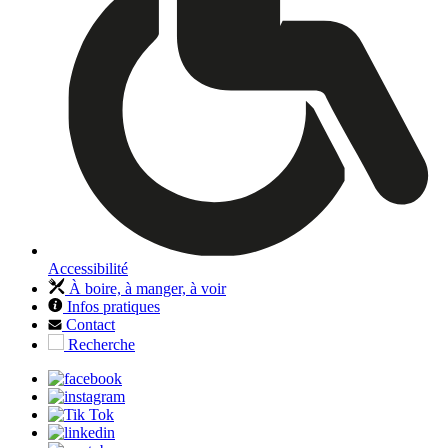
Accessibilité
À boire, à manger, à voir
Infos pratiques
Contact
Recherche