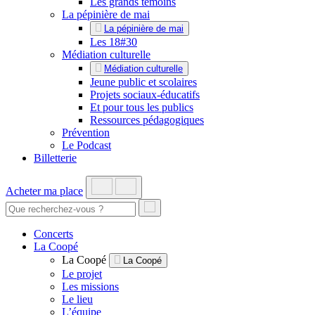
Les grands témoins
La pépinière de mai
La pépinière de mai
Les 18#30
Médiation culturelle
Médiation culturelle
Jeune public et scolaires
Projets sociaux-éducatifs
Et pour tous les publics
Ressources pédagogiques
Prévention
Le Podcast
Billetterie
Acheter ma place
Concerts
La Coopé
La Coopé
La Coopé
Le projet
Les missions
Le lieu
L’équipe