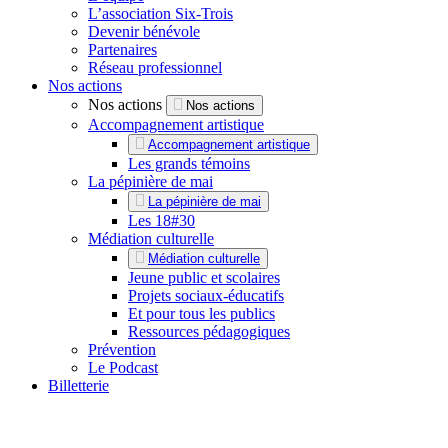
L’association Six-Trois
Devenir bénévole
Partenaires
Réseau professionnel
Nos actions
Nos actions
Nos actions
Accompagnement artistique
Accompagnement artistique
Les grands témoins
La pépinière de mai
La pépinière de mai
Les 18#30
Médiation culturelle
Médiation culturelle
Jeune public et scolaires
Projets sociaux-éducatifs
Et pour tous les publics
Ressources pédagogiques
Prévention
Le Podcast
Billetterie