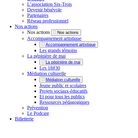
L’association Six-Trois
Devenir bénévole
Partenaires
Réseau professionnel
Nos actions
Nos actions
Nos actions
Accompagnement artistique
Accompagnement artistique
Les grands témoins
La pépinière de mai
La pépinière de mai
Les 18#30
Médiation culturelle
Médiation culturelle
Jeune public et scolaires
Projets sociaux-éducatifs
Et pour tous les publics
Ressources pédagogiques
Prévention
Le Podcast
Billetterie