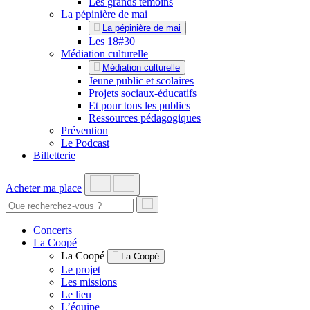
Les grands témoins
La pépinière de mai
La pépinière de mai
Les 18#30
Médiation culturelle
Médiation culturelle
Jeune public et scolaires
Projets sociaux-éducatifs
Et pour tous les publics
Ressources pédagogiques
Prévention
Le Podcast
Billetterie
Acheter ma place
Concerts
La Coopé
La Coopé
La Coopé
Le projet
Les missions
Le lieu
L’équipe