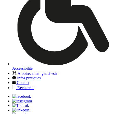
Accessibilité
À boire, à manger, à voir
Infos pratiques
Contact
Recherche