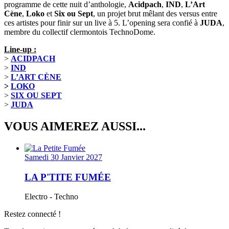
programme de cette nuit d’anthologie,
Acidpach
,
IND
,
L’Art
Cène
,
Loko
et
Six ou Sept
, un projet brut mêlant des versus entre
ces artistes pour finir sur un live à 5. L’opening sera confié à
JUDA
,
membre du collectif clermontois TechnoDome.
Line-up :
>
ACIDPACH
>
IND
>
L’ART CÈNE
>
LOKO
>
SIX OU SEPT
>
JUDA
VOUS AIMEREZ AUSSI...
Samedi 30 Janvier 2027
LA P'TITE FUMÉE
Electro - Techno
Restez connecté !