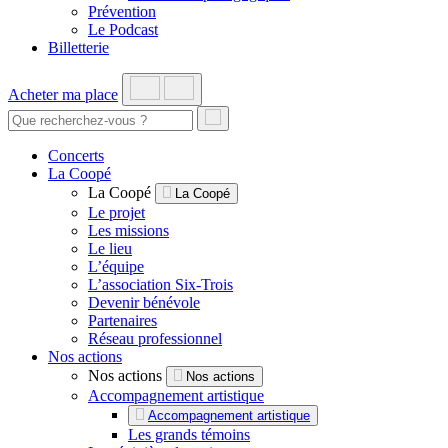
Prévention
Le Podcast
Billetterie
Acheter ma place
Concerts
La Coopé
La Coopé
La Coopé
Le projet
Les missions
Le lieu
L’équipe
L’association Six-Trois
Devenir bénévole
Partenaires
Réseau professionnel
Nos actions
Nos actions
Nos actions
Accompagnement artistique
Accompagnement artistique
Les grands témoins