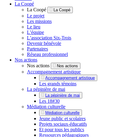
La Coopé
La Coopé
La Coopé
Le projet
Les missions
Le lieu
L’équipe
L’association Six-Trois
Devenir bénévole
Partenaires
Réseau professionnel
Nos actions
Nos actions
Nos actions
Accompagnement artistique
Accompagnement artistique
Les grands témoins
La pépinière de mai
La pépinière de mai
Les 18#30
Médiation culturelle
Médiation culturelle
Jeune public et scolaires
Projets sociaux-éducatifs
Et pour tous les publics
Ressources pédagogiques