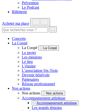
Prévention
Le Podcast
Billetterie
Acheter ma place
Concerts
La Coopé
La Coopé
La Coopé
Le projet
Les missions
Le lieu
L’équipe
L’association Six-Trois
Devenir bénévole
Partenaires
Réseau professionnel
Nos actions
Nos actions
Nos actions
Accompagnement artistique
Accompagnement artistique
Les grands témoins