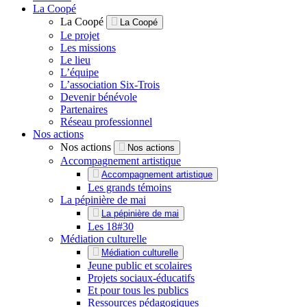
La Coopé
La Coopé
La Coopé
Le projet
Les missions
Le lieu
L’équipe
L’association Six-Trois
Devenir bénévole
Partenaires
Réseau professionnel
Nos actions
Nos actions
Nos actions
Accompagnement artistique
Accompagnement artistique
Les grands témoins
La pépinière de mai
La pépinière de mai
Les 18#30
Médiation culturelle
Médiation culturelle
Jeune public et scolaires
Projets sociaux-éducatifs
Et pour tous les publics
Ressources pédagogiques