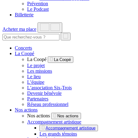
Prévention
Le Podcast
Billetterie
Acheter ma place
Concerts
La Coopé
La Coopé
La Coopé
Le projet
Les missions
Le lieu
L’équipe
L’association Six-Trois
Devenir bénévole
Partenaires
Réseau professionnel
Nos actions
Nos actions
Nos actions
Accompagnement artistique
Accompagnement artistique
Les grands témoins