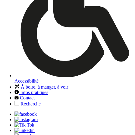
Accessibilité
À boire, à manger, à voir
Infos pratiques
Contact
Recherche