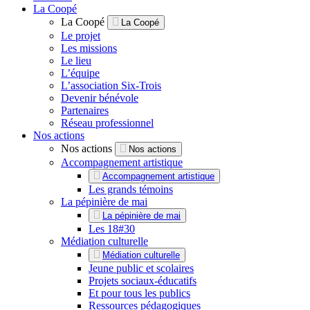
La Coopé
La Coopé
La Coopé
Le projet
Les missions
Le lieu
L’équipe
L’association Six-Trois
Devenir bénévole
Partenaires
Réseau professionnel
Nos actions
Nos actions
Nos actions
Accompagnement artistique
Accompagnement artistique
Les grands témoins
La pépinière de mai
La pépinière de mai
Les 18#30
Médiation culturelle
Médiation culturelle
Jeune public et scolaires
Projets sociaux-éducatifs
Et pour tous les publics
Ressources pédagogiques