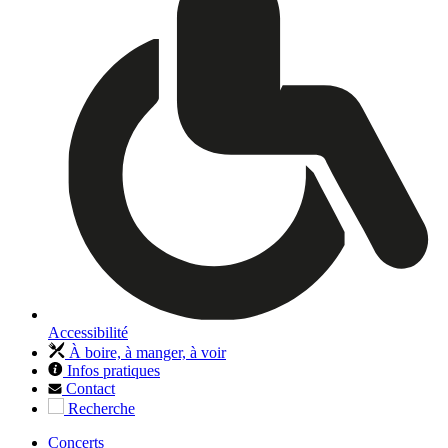
Accessibilité
À boire, à manger, à voir
Infos pratiques
Contact
Recherche
Concerts