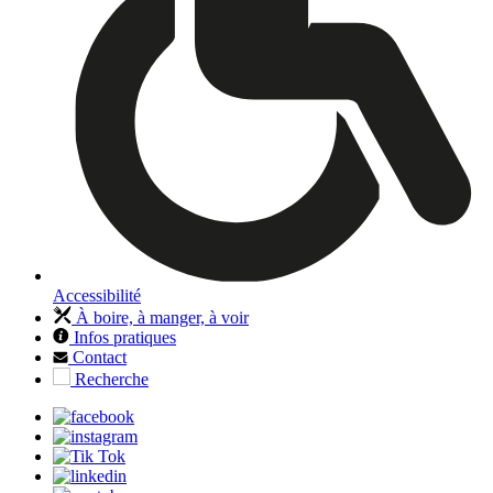
Accessibilité
À boire, à manger, à voir
Infos pratiques
Contact
Recherche