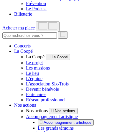
Prévention
Le Podcast
Billetterie
Acheter ma place
Concerts
La Coopé
La Coopé
La Coopé
Le projet
Les missions
Le lieu
L’équipe
L’association Six-Trois
Devenir bénévole
Partenaires
Réseau professionnel
Nos actions
Nos actions
Nos actions
Accompagnement artistique
Accompagnement artistique
Les grands témoins