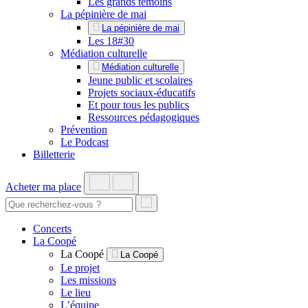
Les grands témoins
La pépinière de mai
La pépinière de mai
Les 18#30
Médiation culturelle
Médiation culturelle
Jeune public et scolaires
Projets sociaux-éducatifs
Et pour tous les publics
Ressources pédagogiques
Prévention
Le Podcast
Billetterie
Acheter ma place
Concerts
La Coopé
La Coopé
La Coopé
Le projet
Les missions
Le lieu
L’équipe