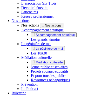
L’association Six-Trois
Devenir bénévole
Partenaires
Réseau professionnel
Nos actions
Nos actions
Nos actions
Accompagnement artistique
Accompagnement artistique
Les grands témoins
La pépinière de mai
La pépinière de mai
Les 18#30
Médiation culturelle
Médiation culturelle
Jeune public et scolaires
Projets sociaux-éducatifs
Et pour tous les publics
Ressources pédagogiques
Prévention
Le Podcast
Billetterie