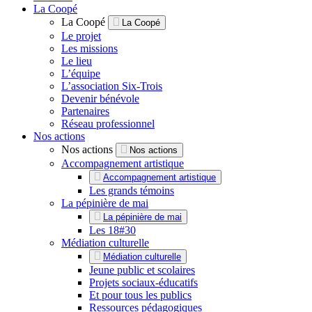
La Coopé
La Coopé
La Coopé
Le projet
Les missions
Le lieu
L’équipe
L’association Six-Trois
Devenir bénévole
Partenaires
Réseau professionnel
Nos actions
Nos actions
Nos actions
Accompagnement artistique
Accompagnement artistique
Les grands témoins
La pépinière de mai
La pépinière de mai
Les 18#30
Médiation culturelle
Médiation culturelle
Jeune public et scolaires
Projets sociaux-éducatifs
Et pour tous les publics
Ressources pédagogiques