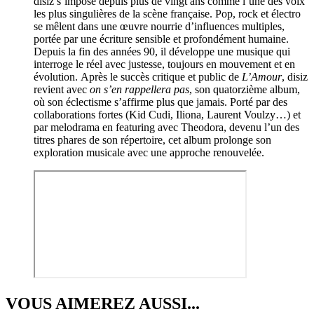
disiz s’impose depuis plus de vingt ans comme l’une des voix
les plus singulières de la scène française. Pop, rock et électro
se mêlent dans une œuvre nourrie d’influences multiples,
portée par une écriture sensible et profondément humaine.
Depuis la fin des années 90, il développe une musique qui
interroge le réel avec justesse, toujours en mouvement et en
évolution. Après le succès critique et public de
L’Amour
, disiz
revient avec
on s’en rappellera pas
, son quatorzième album,
où son éclectisme s’affirme plus que jamais. Porté par des
collaborations fortes (Kid Cudi, Iliona, Laurent Voulzy…) et
par melodrama en featuring avec Theodora, devenu l’un des
titres phares de son répertoire, cet album prolonge son
exploration musicale avec une approche renouvelée.
VOUS AIMEREZ AUSSI...