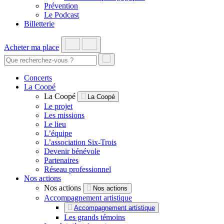
Prévention
Le Podcast
Billetterie
Acheter ma place
Concerts
La Coopé
La Coopé
La Coopé
Le projet
Les missions
Le lieu
L’équipe
L’association Six-Trois
Devenir bénévole
Partenaires
Réseau professionnel
Nos actions
Nos actions
Nos actions
Accompagnement artistique
Accompagnement artistique
Les grands témoins