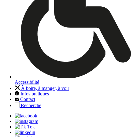
Accessibilité
À boire, à manger, à voir
Infos pratiques
Contact
Recherche