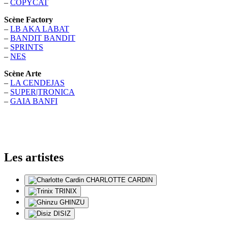
–
COPYCAT
Scène Factory
–
LB AKA LABAT
–
BANDIT BANDIT
–
SPRINTS
–
NES
Scène Arte
–
LA CENDEJAS
–
SUPER|TRONICA
–
GAIA BANFI
Les artistes
CHARLOTTE CARDIN
TRINIX
GHINZU
DISIZ