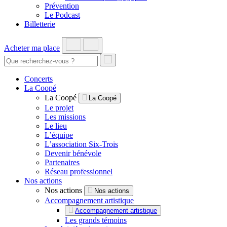
Prévention
Le Podcast
Billetterie
Acheter ma place
Concerts
La Coopé
La Coopé
La Coopé
Le projet
Les missions
Le lieu
L’équipe
L’association Six-Trois
Devenir bénévole
Partenaires
Réseau professionnel
Nos actions
Nos actions
Nos actions
Accompagnement artistique
Accompagnement artistique
Les grands témoins