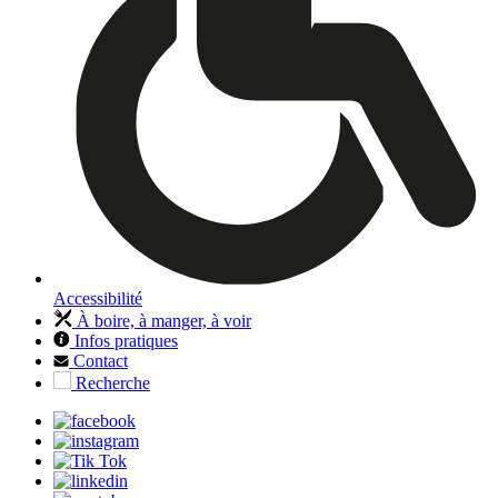
Accessibilité
À boire, à manger, à voir
Infos pratiques
Contact
Recherche