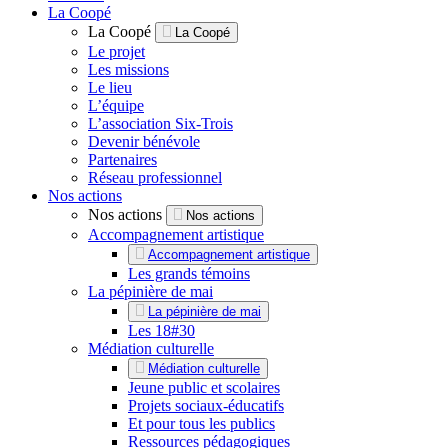
La Coopé
La Coopé
La Coopé
Le projet
Les missions
Le lieu
L’équipe
L’association Six-Trois
Devenir bénévole
Partenaires
Réseau professionnel
Nos actions
Nos actions
Nos actions
Accompagnement artistique
Accompagnement artistique
Les grands témoins
La pépinière de mai
La pépinière de mai
Les 18#30
Médiation culturelle
Médiation culturelle
Jeune public et scolaires
Projets sociaux-éducatifs
Et pour tous les publics
Ressources pédagogiques