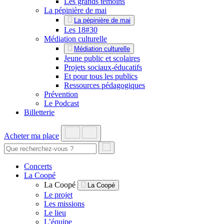
Les grands témoins
La pépinière de mai
La pépinière de mai
Les 18#30
Médiation culturelle
Médiation culturelle
Jeune public et scolaires
Projets sociaux-éducatifs
Et pour tous les publics
Ressources pédagogiques
Prévention
Le Podcast
Billetterie
Acheter ma place
Concerts
La Coopé
La Coopé
La Coopé
Le projet
Les missions
Le lieu
L’équipe