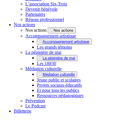
L’association Six-Trois
Devenir bénévole
Partenaires
Réseau professionnel
Nos actions
Nos actions
Nos actions
Accompagnement artistique
Accompagnement artistique
Les grands témoins
La pépinière de mai
La pépinière de mai
Les 18#30
Médiation culturelle
Médiation culturelle
Jeune public et scolaires
Projets sociaux-éducatifs
Et pour tous les publics
Ressources pédagogiques
Prévention
Le Podcast
Billetterie