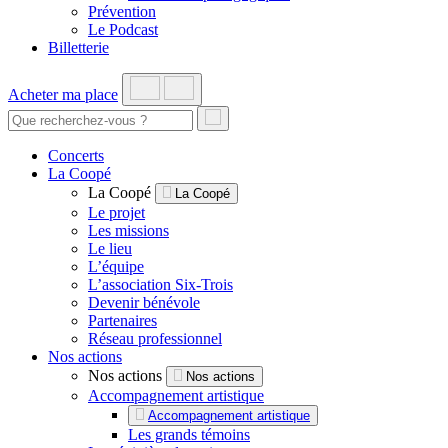
Prévention
Le Podcast
Billetterie
Acheter ma place
Concerts
La Coopé
La Coopé
La Coopé
Le projet
Les missions
Le lieu
L’équipe
L’association Six-Trois
Devenir bénévole
Partenaires
Réseau professionnel
Nos actions
Nos actions
Nos actions
Accompagnement artistique
Accompagnement artistique
Les grands témoins