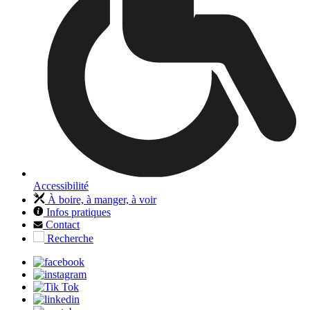
Accessibilité
À boire, à manger, à voir
Infos pratiques
Contact
Recherche