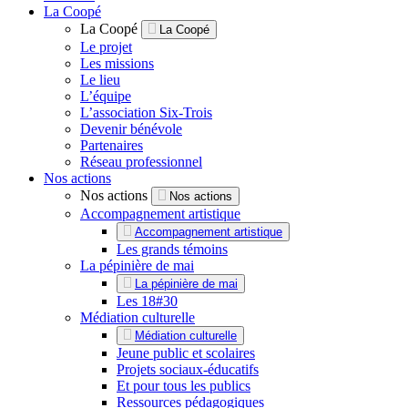
La Coopé
La Coopé
La Coopé
Le projet
Les missions
Le lieu
L’équipe
L’association Six-Trois
Devenir bénévole
Partenaires
Réseau professionnel
Nos actions
Nos actions
Nos actions
Accompagnement artistique
Accompagnement artistique
Les grands témoins
La pépinière de mai
La pépinière de mai
Les 18#30
Médiation culturelle
Médiation culturelle
Jeune public et scolaires
Projets sociaux-éducatifs
Et pour tous les publics
Ressources pédagogiques