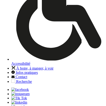
Accessibilité
À boire, à manger, à voir
Infos pratiques
Contact
Recherche