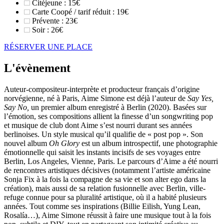
Citéjeune : 15€
Carte Coopé / tarif réduit : 19€
Prévente : 23€
Soir : 26€
RÉSERVER UNE PLACE
L'évènement
Auteur-compositeur-interprète et producteur français d’origine
norvégienne, né à Paris, Aime Simone est déjà l’auteur de
Say Yes,
Say No,
un premier album enregistré à Berlin (2020). Basées sur
l’émotion, ses compositions allient la finesse d’un songwriting pop
et musique de club dont Aime s’est nourri durant ses années
berlinoises. Un style musical qu’il qualifie de « post pop ». Son
nouvel album
Oh Glory
est un album introspectif, une photographie
émotionnelle qui saisit les instants incisifs de ses voyages entre
Berlin, Los Angeles, Vienne, Paris. Le parcours d’Aime a été nourri
de rencontres artistiques décisives (notamment l’artiste américaine
Sonja Fix à la fois la compagne de sa vie et son alter ego dans la
création), mais aussi de sa relation fusionnelle avec Berlin, ville-
refuge connue pour sa pluralité artistique, où il a habité plusieurs
années. Tout comme ses inspirations (Billie Eilish, Yung Lean,
Rosalía…), Aime Simone réussit à faire une musique tout à la fois