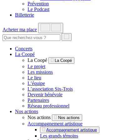
Prévention
Le Podcast
Billetterie
Acheter ma place
Concerts
La Coopé
La Coopé
La Coopé
Le projet
Les missions
Le lieu
L’équipe
L’association Six-Trois
Devenir bénévole
Partenaires
Réseau professionnel
Nos actions
Nos actions
Nos actions
Accompagnement artistique
Accompagnement artistique
Les grands témoins